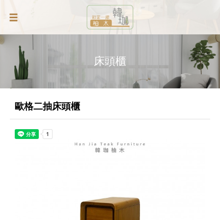
床頭櫃
歐格二抽床頭櫃