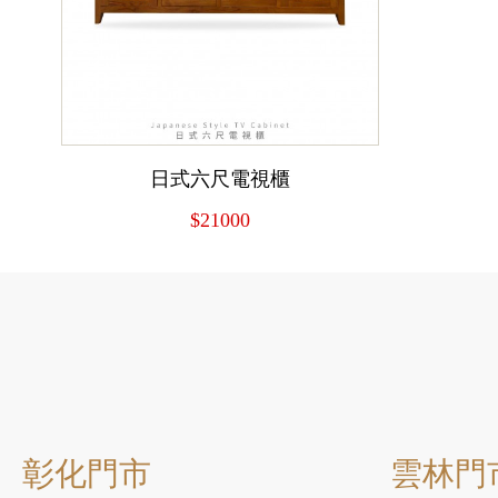
日式六尺電視櫃
$21000
彰化門市
雲林門