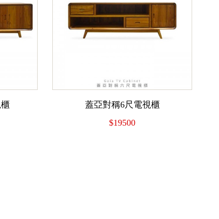
視櫃
蓋亞對稱6尺電視櫃
$19500