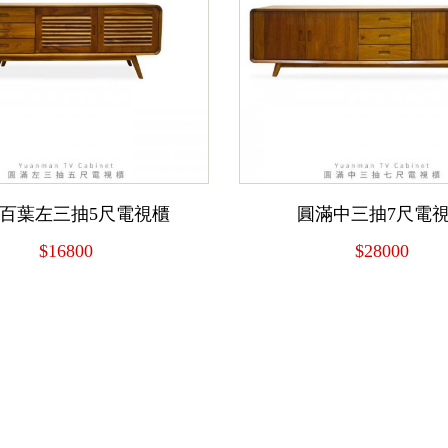
百葉左三抽5尺電視櫃
圓滿中三抽7尺電
$16800
$28000