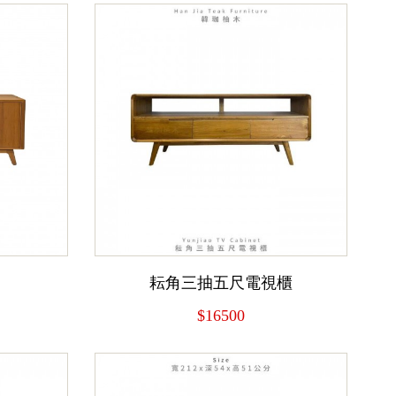
耘角三抽五尺電視櫃
$16500