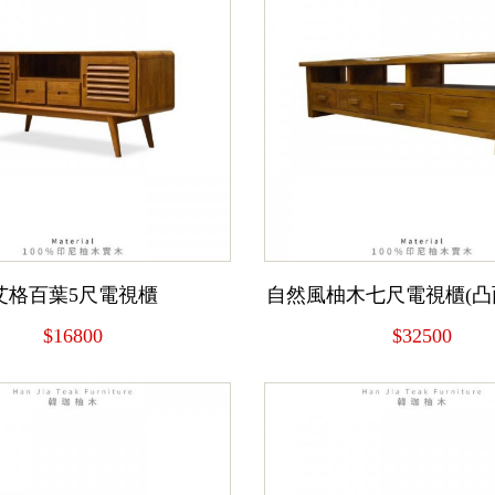
艾格百葉5尺電視櫃
自然風柚木七尺電視櫃(凸
$16800
$32500