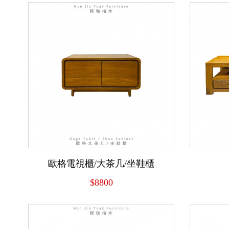
歐格電視櫃/大茶几/坐鞋櫃
$8800