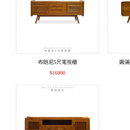
布朗尼5尺電視櫃
圓滿
$16800