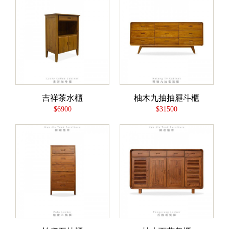
吉祥茶水櫃
柚木九抽抽屜斗櫃
$6900
$31500