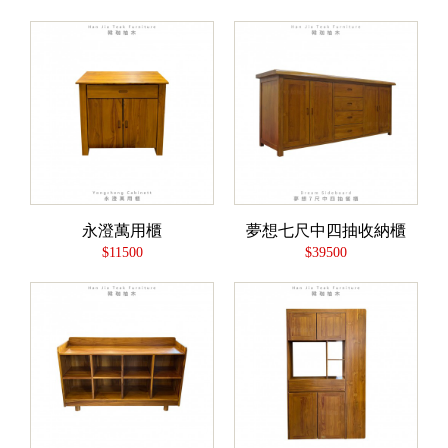
永澄萬用櫃
夢想七尺中四抽收納櫃
$11500
$39500