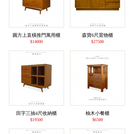
圓方上直橫推門萬用櫃
森寶6尺置物櫃
$14000
$27500
田字三抽4尺收納櫃
柚木小餐櫃
$19500
$6500