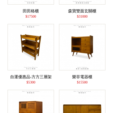
田田格櫃
森寶雙面玄關櫃
$17500
$31000
自運優惠品-方方三層架
樂菲電器櫃
$5300
$15500