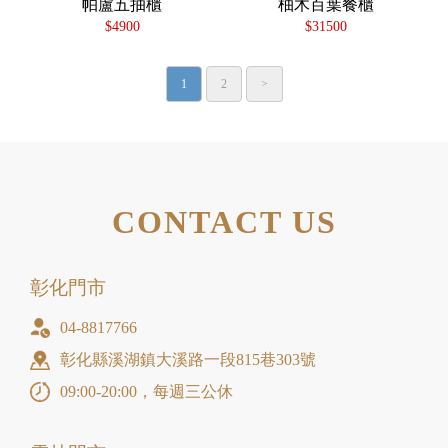
帕盧五抽櫃
柚木百葉餐櫃
$4900
$31500
1
2
>
CONTACT US
彰化門市
04-8817766
彰化縣溪湖鎮大溪路一段815巷303號
09:00-20:00，每週三公休