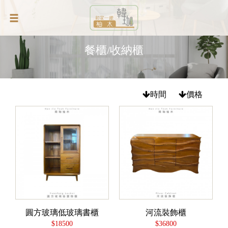
餐櫃/收納櫃
時間
價格
圓方玻璃低玻璃書櫃
河流裝飾櫃
$18500
$36800